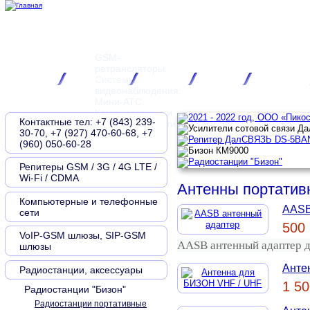
GSM-
ретрансляторы.
Главная
О компании
Контакты
Новости
Документы
Системы
видеонаблюдения.
Мини-АТС.
Компьютерные и
Контактные тел: +7 (843) 239-
телефонные сети
30-70, +7 (927) 470-60-68, +7
(960) 050-60-28
Репитеры GSM / 3G / 4G LTE /
Wi-Fi / CDMA
Антенны портатив
Компьютерные и телефонные
AASB
сети
500 
VoIP-GSM шлюзы, SIP-GSM
AASB антенный адаптер д
шлюзы
Анте
Радиостанции, аксессуары
1 50
Радиостанции "Бизон"
Радиостанции портативные