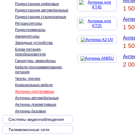
Анте
Радиостанции цифровые
1 50
Радиостанции автомобильные
Радиостанции стационарные
Анте
Ретрансляторы
1 50
Радиотерминалы
Аккумуляторы
Анте
Зарядные устройства
1 50
Блоки питания,
преобразователи
Анте
Гарнитуры, микрофоны
2 00
Кабели программирования,
питания
Чехлы, прочее
Коаксиальные кабели
Антенны портативные
Антенны автомобильные
Антенны локомотивные
Антенны базовые
Системы видеонаблюдения
Телевизионные сети