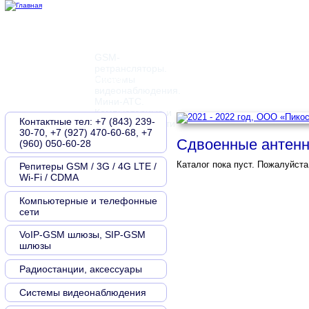
GSM-
ретрансляторы.
Главная
О компании
Контакты
Новости
Документы
Системы
видеонаблюдения.
Мини-АТС.
Компьютерные и
Контактные тел: +7 (843) 239-
телефонные сети
30-70, +7 (927) 470-60-68, +7
Сдвоенные антенн
(960) 050-60-28
Каталог пока пуст. Пожалуйста
Репитеры GSM / 3G / 4G LTE /
Wi-Fi / CDMA
Компьютерные и телефонные
сети
VoIP-GSM шлюзы, SIP-GSM
шлюзы
Радиостанции, аксессуары
Системы видеонаблюдения