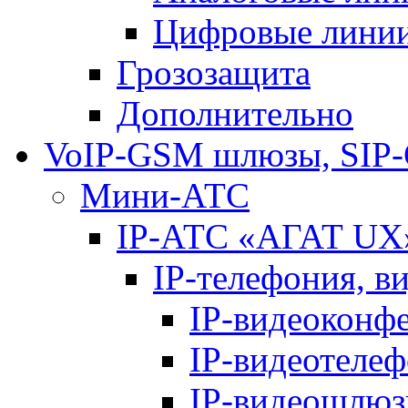
Цифровые лини
Грозозащита
Дополнительно
VoIP-GSM шлюзы, SIP
Мини-АТС
IP-АТС «АГАТ UX
IP-телефония, в
IP-видеоконф
IP-видеотеле
IP-видеошлю