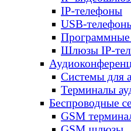
IP-телефоны
USB-телефон
Программные
Шлюзы IP-те
Аудиоконференц
Системы для 
Терминалы ау
Беспроводные с
GSM термина
GSM шлюзы