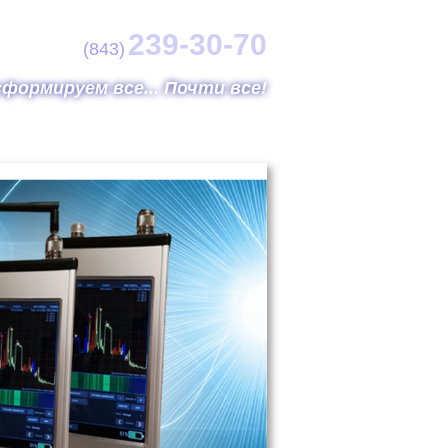
239-30-70
(843)
формируем все... Почти все!
Объекты
Фотогалерея