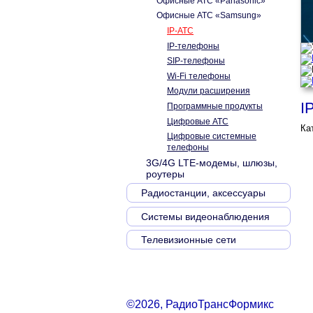
Офисные АТС «Panasonic»
Офисные АТС «Samsung»
IP-АТС
IP-телефоны
SIP-телефоны
Wi-Fi телефоны
Модули расширения
I
Программные продукты
Цифровые АТС
Ка
Цифровые системные
телефоны
3G/4G LTE-модемы, шлюзы,
роутеры
Радиостанции, аксессуары
Системы видеонаблюдения
Телевизионные сети
©2026, РадиоТрансФормикс