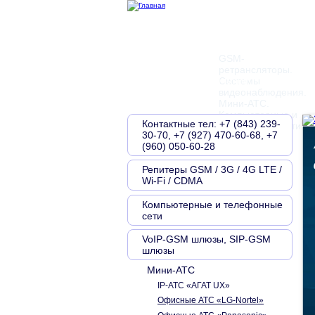
GSM-
ретрансляторы.
Главная
О компании
Контакты
Системы
видеонаблюдения.
Мини-АТС.
Компьютерные и
Контактные тел: +7 (843) 239-
телефонные сети
30-70, +7 (927) 470-60-68, +7
(960) 050-60-28
Репитеры GSM / 3G / 4G LTE /
Wi-Fi / CDMA
Компьютерные и телефонные
сети
VoIP-GSM шлюзы, SIP-GSM
шлюзы
Мини-АТС
IP-АТС «АГАТ UX»
Офисные АТС «LG-Nortel»