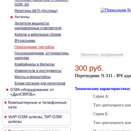
GSM, 3G
Репитеры Wi-Fi (бустеры)
Антенны
Делители мощности,
направленные ответвители
Кабели и кабельные сборки
ВЧ-разъемы
Переходники, пигтейлы
Грозоразрядники, аттенюаторы,
Увеличить изображение
нагрузки
Комбайнеры и фильтры
Переходник N-311
300 руб.
Измерители и инструменты
Переходник N-311 - ВЧ ад
Мачты и кронштейны
Блоки питания для репитеров
Технические характеристики:
GSM-оборудование от
«ДалСВЯЗЬ»
Сери
Компьютерные и телефонные
Тип центального
сети
Сери
VoIP-GSM шлюзы, SIP-GSM
шлюзы
Тип центального