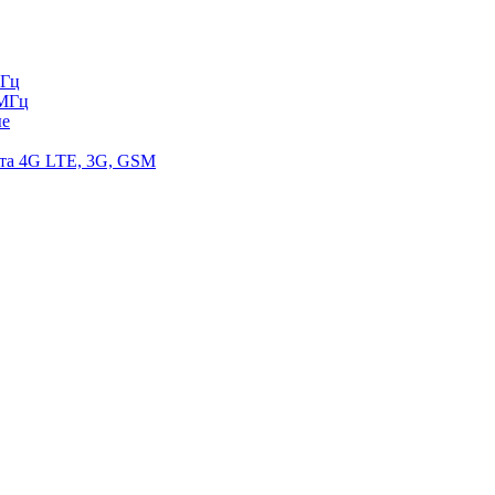
МГц
 МГц
ые
ета 4G LTE, 3G, GSM