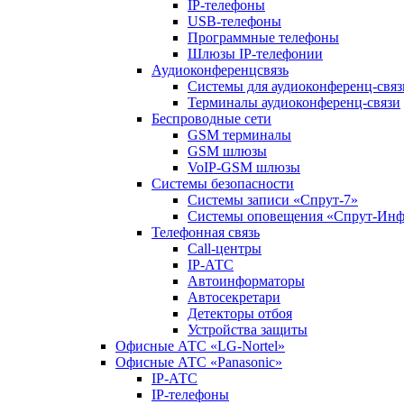
IP-телефоны
USB-телефоны
Программные телефоны
Шлюзы IP-телефонии
Аудиоконференцсвязь
Системы для аудиоконференц-связ
Терминалы аудиоконференц-связи
Беспроводные сети
GSM терминалы
GSM шлюзы
VoIP-GSM шлюзы
Системы безопасности
Системы записи «Спрут-7»
Системы оповещения «Спрут-Ин
Телефонная связь
Call-центры
IP-АТС
Автоинформаторы
Автосекретари
Детекторы отбоя
Устройства защиты
Офисные АТС «LG-Nortel»
Офисные АТС «Panasonic»
IP-АТС
IP-телефоны