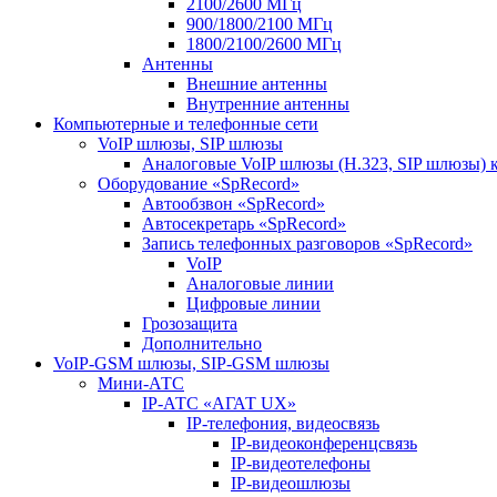
2100/2600 МГц
900/1800/2100 МГц
1800/2100/2600 МГц
Антенны
Внешние антенны
Внутренние антенны
Компьютерные и телефонные сети
VoIP шлюзы, SIP шлюзы
Аналоговые VoIP шлюзы (H.323, SIP шлюзы) 
Оборудование «SpRecord»
Автообзвон «SpRecord»
Автосекретарь «SpRecord»
Запись телефонных разговоров «SpRecord»
VoIP
Аналоговые линии
Цифровые линии
Грозозащита
Дополнительно
VoIP-GSM шлюзы, SIP-GSM шлюзы
Мини-АТС
IP-АТС «АГАТ UX»
IP-телефония, видеосвязь
IP-видеоконференцсвязь
IP-видеотелефоны
IP-видеошлюзы