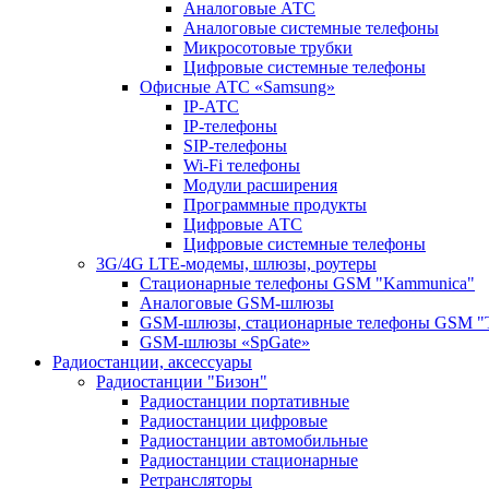
Аналоговые АТС
Аналоговые системные телефоны
Микросотовые трубки
Цифровые системные телефоны
Офисные АТС «Samsung»
IP-АТС
IP-телефоны
SIP-телефоны
Wi-Fi телефоны
Модули расширения
Программные продукты
Цифровые АТС
Цифровые системные телефоны
3G/4G LTE-модемы, шлюзы, роутеры
Стационарные телефоны GSM "Kammunica"
Аналоговые GSM-шлюзы
GSM-шлюзы, стационарные телефоны GSM "T
GSM-шлюзы «SpGate»
Радиостанции, аксессуары
Радиостанции "Бизон"
Радиостанции портативные
Радиостанции цифровые
Радиостанции автомобильные
Радиостанции стационарные
Ретрансляторы