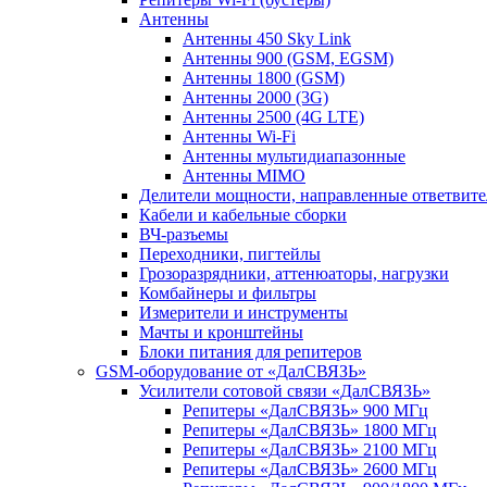
Антенны
Антенны 450 Sky Link
Антенны 900 (GSM, EGSM)
Антенны 1800 (GSM)
Антенны 2000 (3G)
Антенны 2500 (4G LTE)
Антенны Wi-Fi
Антенны мультидиапазонные
Антенны MIMO
Делители мощности, направленные ответвит
Кабели и кабельные сборки
ВЧ-разъемы
Переходники, пигтейлы
Грозоразрядники, аттенюаторы, нагрузки
Комбайнеры и фильтры
Измерители и инструменты
Мачты и кронштейны
Блоки питания для репитеров
GSM-оборудование от «ДалСВЯЗЬ»
Усилители сотовой связи «ДалСВЯЗЬ»
Репитеры «ДалСВЯЗЬ» 900 МГц
Репитеры «ДалСВЯЗЬ» 1800 МГц
Репитеры «ДалСВЯЗЬ» 2100 МГц
Репитеры «ДалСВЯЗЬ» 2600 МГц