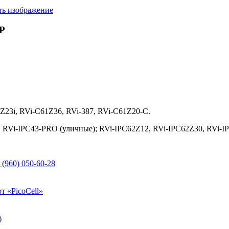
ть изображение
BP
Z23i, RVi-C61Z36, RVi-387, RVi-C61Z20-C.
, RVi-IPC43-PRO (уличные); RVi-IPC62Z12, RVi-IPC62Z30, RVi-
 (960) 050-60-28
т «PicoCell»
)