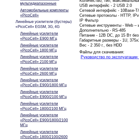
Количество, тип, максимальный
мультидиапазонные
USB интерфейс - 2 USB 2.0
Автомобильные комплекты
Сетевой интерфейс - 10Base-T
«PicoCell»
Сетевые протоколы - HTTP, IP
IP Фильтр
Линейные усилители (бустеры)
Сетевые инструменты - Web – 
«PicoCell» EGSM, 3G, 4G
Дополнительно - RS-485
Линейные усилители
Питание - 12В DC, до 15 Вт бе
«PicoCell» E900 МГц
Габаритные размеры - 1U, 375
Вес - 2 350 г., без HDD
Линейные усилители
«PicoCell» 1800 МГц
Файлы для скачивания:
Руководство по эксплуатации
Линейные усилители
«PicoCell» 2100 МГц
Линейные усилители
«PicoCell» 2600 МГц
Линейные усилители
«PicoCell» E900/1800 МГц
Линейные усилители
«PicoCell» E900/2100 МГц
Линейные усилители
«PicoCell» 1800/2100 МГц
Линейные усилители
«PicoCell» E900/1800/2100
МГц
Линейные усилители
«PicoCell» 1800/2100/2600