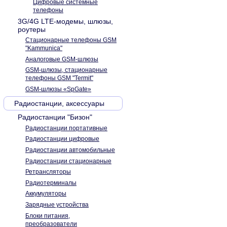
Цифровые системные
телефоны
3G/4G LTE-модемы, шлюзы,
роутеры
Стационарные телефоны GSM
"Kammunica"
Аналоговые GSM-шлюзы
GSM-шлюзы, стационарные
телефоны GSM "Termit"
GSM-шлюзы «SpGate»
Радиостанции, аксессуары
Радиостанции "Бизон"
Радиостанции портативные
Радиостанции цифровые
Радиостанции автомобильные
Радиостанции стационарные
Ретрансляторы
Радиотерминалы
Аккумуляторы
Зарядные устройства
Блоки питания,
преобразователи