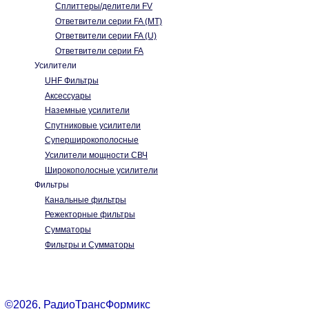
Cплиттеры/делители FV
Ответвители серии FA (MT)
Ответвители серии FA (U)
Ответвители серии FA
Усилители
UHF Фильтры
Аксессуары
Наземные усилители
Спутниковые усилители
Суперширокополосные
Усилители мощности СВЧ
Широкополосные усилители
Фильтры
Канальные фильтры
Режекторные фильтры
Сумматоры
Фильтры и Сумматоры
©2026, РадиоТрансФормикс