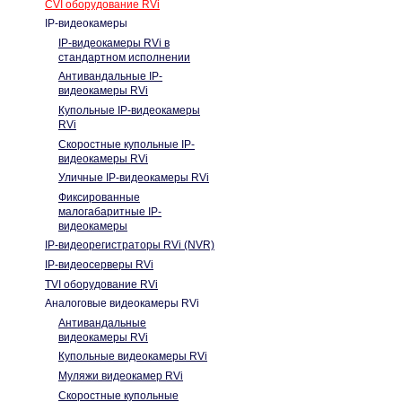
CVI оборудование RVi
IP-видеокамеры
IP-видеокамеры RVi в
стандартном исполнении
Антивандальные IP-
видеокамеры RVi
Купольные IP-видеокамеры
RVi
Скоростные купольные IP-
видеокамеры RVi
Уличные IP-видеокамеры RVi
Фиксированные
малогабаритные IP-
видеокамеры
IP-видеорегистраторы RVi (NVR)
IP-видеосерверы RVi
TVI оборудование RVi
Аналоговые видеокамеры RVi
Антивандальные
видеокамеры RVi
Купольные видеокамеры RVi
Муляжи видеокамер RVi
Скоростные купольные