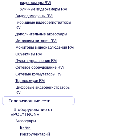
видеокамеры RVi
Уличные видеокамеры RVi
Видеодомофоны RVi
Гибридные видеорегистраторы
RVi
Дополнительные аксессуары
Источники питания RVi
Мониторы видеонаблюдения RVi
Объективы RVi
Пульты управления RVi
Сетевое оборудование RVi
Сетевые коммутаторы RVi
Термокожухи RVi
Цифровые видеорегистраторы
RVi
Телевизионные сети
ТВ-оборудование от
«POLYTRON»
Аксесcуары
Вилки
Инструментарий