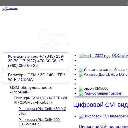
GSM-
ретрансляторы.
Главная
О компании
Контакты
Новости
Документы
Системы
видеонаблюдения.
Мини-АТС.
Компьютерные и
Контактные тел: +7 (843) 239-
телефонные сети
30-70, +7 (927) 470-60-68, +7
(960) 050-60-28
Репитеры GSM / 3G / 4G LTE /
Wi-Fi / CDMA
GSM-оборудование от
«PicoCell»
Репитеры GSM / 3G / 4G LTE / Wi-
Fi / CDMA от «PicoCell»
Цифровой CVI вид
Репитеры «PicoCell» 450 (4G
LTE)
Репитеры «PicoCell» 900
(EGSM/UMTS)
Цифровой CVI видеорег