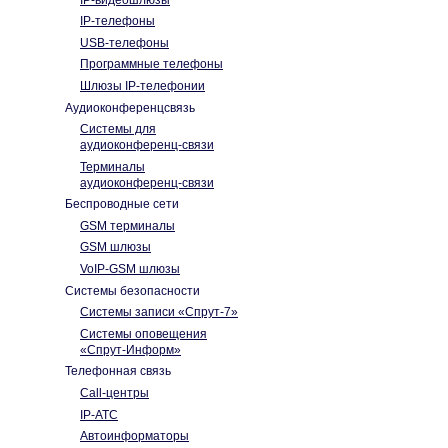
IP-телефоны
USB-телефоны
Программные телефоны
Шлюзы IP-телефонии
Аудиоконференцсвязь
Системы для
аудиоконференц-связи
Терминалы
аудиоконференц-связи
Беспроводные сети
GSM терминалы
GSM шлюзы
VoIP-GSM шлюзы
Системы безопасности
Системы записи «Спрут-7»
Системы оповещения
«Спрут-Информ»
Телефонная связь
Call-центры
IP-АТС
Автоинформаторы