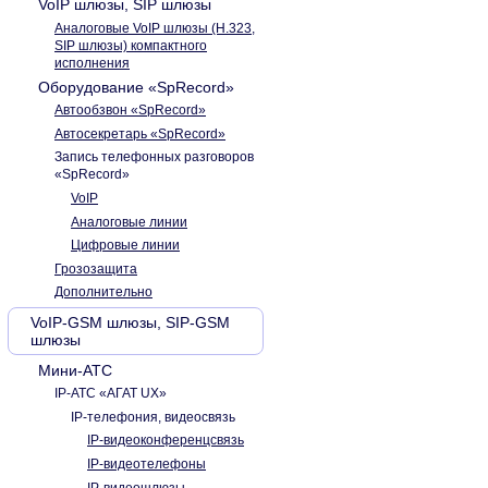
VoIP шлюзы, SIP шлюзы
Аналоговые VoIP шлюзы (H.323,
SIP шлюзы) компактного
исполнения
Оборудование «SpRecord»
Автообзвон «SpRecord»
Автосекретарь «SpRecord»
Запись телефонных разговоров
«SpRecord»
VoIP
Аналоговые линии
Цифровые линии
Грозозащита
Дополнительно
VoIP-GSM шлюзы, SIP-GSM
шлюзы
Мини-АТС
IP-АТС «АГАТ UX»
IP-телефония, видеосвязь
IP-видеоконференцсвязь
IP-видеотелефоны
IP-видеошлюзы