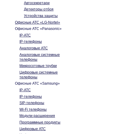
Автосекретари
Детекторы отбоя
Устройства защиты
Офисные АТС «LG-Nortel»
Офисные АТС «Panasonic»
IP-АТС
IP-телефоны
Аналоговые АТС
Аналоговые системные
телефоны
Микросотовые трубки
Цифровые системные
телефоны
Офисные АТС «Samsung»
IP-АТС
IP-телефоны
SIP-телефоны
Wi-Fi телефоны
Модули расширения
Программные продукты
Цифровые АТС