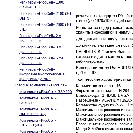
Репитеры «PicoCell» 1800
(GSM/4G LTE)
Репитеры «PicoCell» 2100 (3G
различных стандартов PAL (ан
UMTS)
камер (до 1920х1080). Добавл
Репитеры «PicoCell» 2600 (4G
Регистратор поддерживает жёс
LTE)
хранить видеозаписи в наилучш
Репитеры «PicoCell» 2-х
Для достижения наилучшего ка
диапазонные
Дополнительно имеется порт R
Репитеры «PicoCell» 3-х
RVi-HDR16LB-C может быть вк
диапазонные
которое входит в комплект по
Репитеры «PicoCell» 5-ти
веб-интерфейс.
диапазонные
Видеорегистратор RVi-HDR16LB
Репитеры «PicoCell»
г., без HDD.
цифровые многополосные
программируемые
Технические характеристики:
Готовые комплекты «PicoCell»
Количество каналов - 16
Формат сжатия видео - Н.264
Комплекты «PicoCell» GSM900
Видеовходы - 1 HDMI, 1 VGA
Комплекты «PicoCell»
Разрешение - VGA/HDMI 1920x1
GSM1800
Количество аудио вх./вых - 1 в
Комплекты «PicoCell»
Максимальное разрешение запи
UMTS2000 (3G)
Максимальное разрешение запи
Максимальное разрешение зап
Комплекты «PicoCell»
Разрешение и скорость записи (
LTE2500 (4G)
Мп до 8 Мб/сек суммарно (заме
Комплекты «PicoCell»