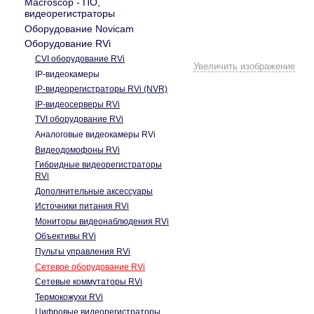
Macroscop - ПО,
видеорегистраторы
Оборудование Novicam
Оборудование RVi
CVI оборудование RVi
Увеличить изображение
IP-видеокамеры
IP-видеорегистраторы RVi (NVR)
PoE-инжектор RVi-PI30
IP-видеосерверы RVi
TVI оборудование RVi
Аналоговые видеокамеры RVi
Видеодомофоны RVi
Гибридные видеорегистраторы
RVi
Дополнительные аксессуары
Источники питания RVi
Мониторы видеонаблюдения RVi
Объективы RVi
Пульты управления RVi
Сетевое оборудование RVi
Сетевые коммутаторы RVi
Термокожухи RVi
Цифровые видеорегистраторы