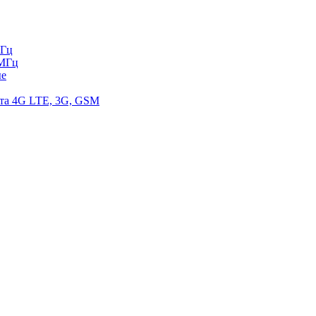
МГц
 МГц
ые
ета 4G LTE, 3G, GSM