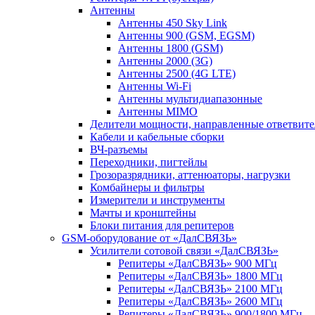
Антенны
Антенны 450 Sky Link
Антенны 900 (GSM, EGSM)
Антенны 1800 (GSM)
Антенны 2000 (3G)
Антенны 2500 (4G LTE)
Антенны Wi-Fi
Антенны мультидиапазонные
Антенны MIMO
Делители мощности, направленные ответвит
Кабели и кабельные сборки
ВЧ-разъемы
Переходники, пигтейлы
Грозоразрядники, аттенюаторы, нагрузки
Комбайнеры и фильтры
Измерители и инструменты
Мачты и кронштейны
Блоки питания для репитеров
GSM-оборудование от «ДалСВЯЗЬ»
Усилители сотовой связи «ДалСВЯЗЬ»
Репитеры «ДалСВЯЗЬ» 900 МГц
Репитеры «ДалСВЯЗЬ» 1800 МГц
Репитеры «ДалСВЯЗЬ» 2100 МГц
Репитеры «ДалСВЯЗЬ» 2600 МГц
Репитеры «ДалСВЯЗЬ» 900/1800 МГц