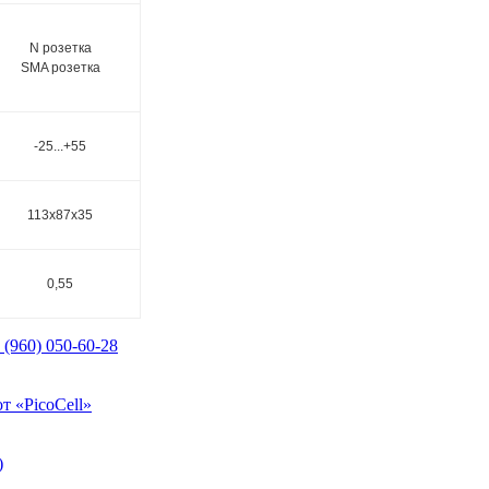
N розетка
SMA розетка
-25...+55
113x87x35
0,55
 (960) 050-60-28
т «PicoCell»
)