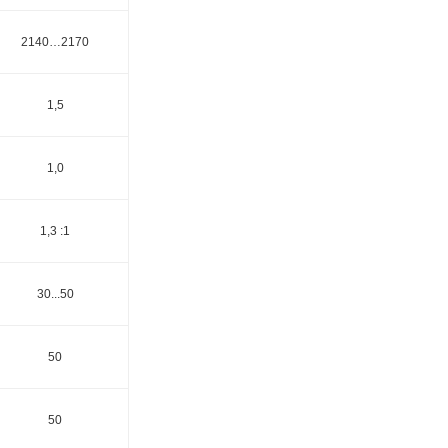
2140…2170
1,5
1,0
1,3 :1
30...50
50
50