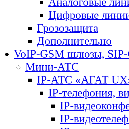
Аналоговые лин
Цифровые лини
Грозозащита
Дополнительно
VoIP-GSM шлюзы, SIP
Мини-АТС
IP-АТС «АГАТ UX
IP-телефония, в
IP-видеоконф
IP-видеотеле