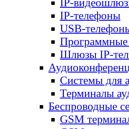
IP-видеошлю
IP-телефоны
USB-телефон
Программные
Шлюзы IP-те
Аудиоконференц
Системы для 
Терминалы ау
Беспроводные с
GSM термина