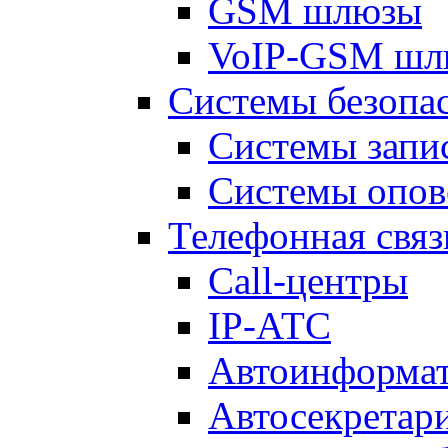
GSM шлюзы
VoIP-GSM шл
Системы безопа
Системы запи
Системы опо
Телефонная связ
Call-центры
IP-АТС
Автоинформа
Автосекретар