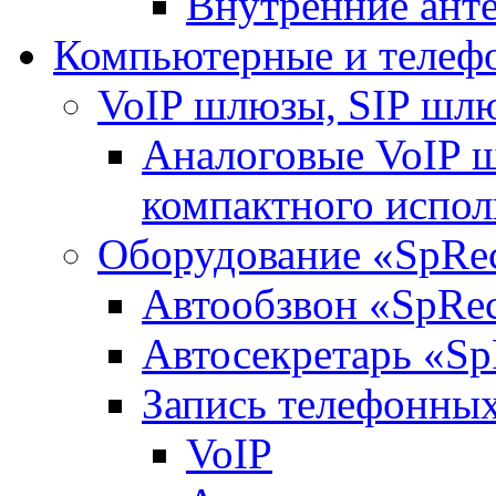
Внутренние ант
Компьютерные и телеф
VoIP шлюзы, SIP шл
Аналоговые VoIP 
компактного испо
Оборудование «SpRe
Автообзвон «SpRe
Автосекретарь «Sp
Запись телефонных
VoIP