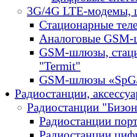
3G/4G LTE-модемы, 
Стационарные те
Аналоговые GSM
GSM-шлюзы, стац
"Termit"
GSM-шлюзы «SpGa
Радиостанции, аксессу
Радиостанции "Бизон
Радиостанции пор
Радиостанции циф