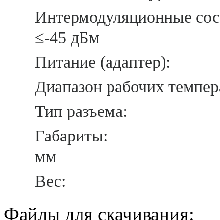
Интермодуляционн
≤-45 дБм
Питание (
Диапазон рабоч
Тип ра
Габа
мм
В
Файлы для скачивания: