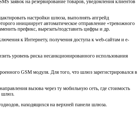
MS заявок на резервирование товаров, уведомления клиентов
дактировать настройки шлюза, выполнять апгрейд
торого инициирует автоматическое отправление «тревожного
менить префикс, вырезать/подставить цифры и др.
чения к Интернету, получения доступа к web-сайтам и e-
зить уровень риска несанкционированного использования
роенного GSM модуля. Для того, что шлюз зарегистрировался в
правления вызова через ту мобильную сеть, где стоимость
 шлюз.
одиодов, находящихся на верхней панели шлюза.