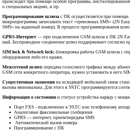
происходит при помощи особой программы, инсталлированной 
о специальных акциях, и пр.
Программирование шлюза
с ПК осуществляется при помощи с
микропрограммы записывать текст «тревожных SMS» (2N EasyG
SMS» на заданный номер). В процессе программирования шлюз
GPRS-Интернет
— при подключении GSM шлюза к ПК 2N EasyGa
mail. Беспроводное соединение шлюз поддерживает согласно про
SIM lock & Network lock:
блокировка работы GSM шлюза с опр
оборудования либо его кражи.
Межсетевой шлюз:
передача голосового трафика между абоне
GSM сети конкретного оператора, нужно установить в него SIM
Существенная экономия
на исходящей мобильной связи стано
вызова минимальна. Для этого в УАТС программируются соотв
Информация о состоянии
и статусе устройства наряду с мощ
Порт FXS - подключение к УАТС или телефонному аппар
Аналоговые факсимильные сообщения
GPRS — интернет, прием/передача SMS
Автоматический вызов номера
Программирование с ПК