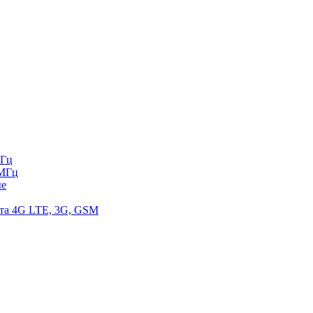
МГц
 МГц
ые
ета 4G LTE, 3G, GSM