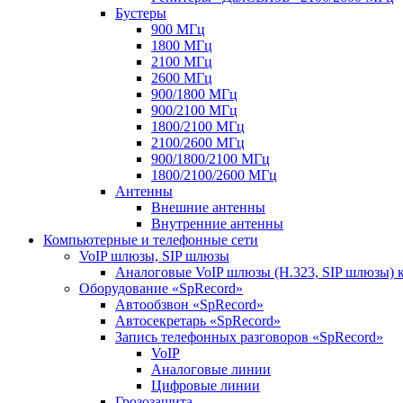
Бустеры
900 МГц
1800 МГц
2100 МГц
2600 МГц
900/1800 МГц
900/2100 МГц
1800/2100 МГц
2100/2600 МГц
900/1800/2100 МГц
1800/2100/2600 МГц
Антенны
Внешние антенны
Внутренние антенны
Компьютерные и телефонные сети
VoIP шлюзы, SIP шлюзы
Аналоговые VoIP шлюзы (H.323, SIP шлюзы) 
Оборудование «SpRecord»
Автообзвон «SpRecord»
Автосекретарь «SpRecord»
Запись телефонных разговоров «SpRecord»
VoIP
Аналоговые линии
Цифровые линии
Грозозащита