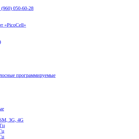
 (960) 050-60-28
т «PicoCell»
)
олосные программируемые
ые
SM, 3G, 4G
МГц
Гц
Гц