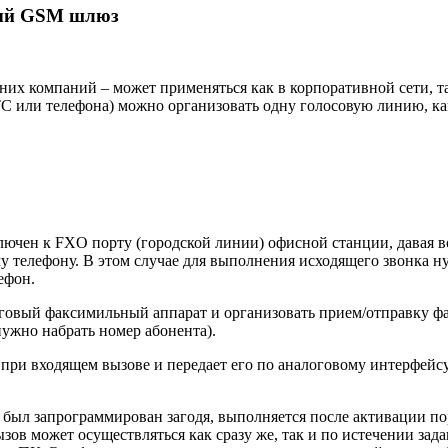
овый GSM шлюз
них компаний – может применяться как в корпоративной сети, т
 или телефона) можно организовать одну голосовую линию, кана
ен к FXO порту (городской линии) офисной станции, давая во
у телефону. В этом случае для выполнения исходящего звонка 
ефон.
вый факсимильный аппарат и организовать прием/отправку фак
нужно набрать номер абонента).
ри входящем вызове и передает его по аналоговому интерфейсу
 был запрограммирован загодя, выполняется после активации п
зов может осуществляться как сразу же, так и по истечении за