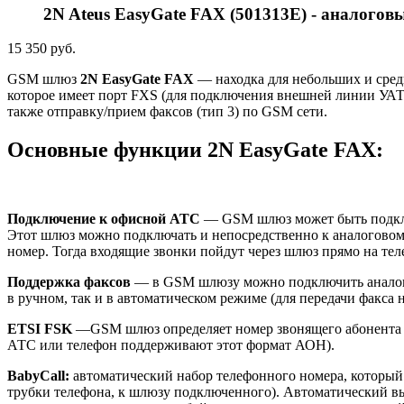
2N Ateus EasyGate FAX (501313E) - аналог
15 350 руб.
GSM шлюз
2N EasyGate FAX
— находка для небольших и сред
которое имеет порт FXS (для подключения внешней линии УАТС
также отправку/прием факсов (тип 3) по GSM сети.
Основные функции 2N EasyGate FAX:
Подключение к офисной АТС
— GSM шлюз может быть подключ
Этот шлюз можно подключать и непосредственно к аналоговом
номер. Тогда входящие звонки пойдут через шлюз прямо на тел
Поддержка факсов
— в GSM шлюзу можно подключить аналого
в ручном, так и в автоматическом режиме (для передачи факса 
ETSI FSK
—GSM шлюз определяет номер звонящего абонента п
АТС или телефон поддерживают этот формат АОН).
BabyCall:
автоматический набор телефонного номера, который
трубки телефона, к шлюзу подключенного). Автоматический вы