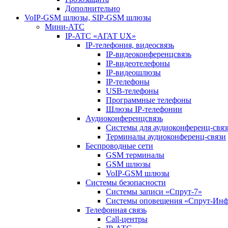
Дополнительно
VoIP-GSM шлюзы, SIP-GSM шлюзы
Мини-АТС
IP-АТС «АГАТ UX»
IP-телефония, видеосвязь
IP-видеоконференцсвязь
IP-видеотелефоны
IP-видеошлюзы
IP-телефоны
USB-телефоны
Программные телефоны
Шлюзы IP-телефонии
Аудиоконференцсвязь
Системы для аудиоконференц-связ
Терминалы аудиоконференц-связи
Беспроводные сети
GSM терминалы
GSM шлюзы
VoIP-GSM шлюзы
Системы безопасности
Системы записи «Спрут-7»
Системы оповещения «Спрут-Ин
Телефонная связь
Call-центры