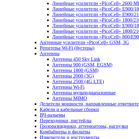
Линейные усилители «PicoCell» 2600 М
Линейные усилители «PicoCell» E900/1
Линейные усилители «PicoCell» E900/2
Линейные усилители «PicoCell» 1800/2
Линейные усилители «PicoCell» E900/1
Линейные усилители «PicoCell» 1800/2
Линейные усилители «PicoCell» 800/E9
Антенные усилители «PicoCell» GSM, 3G
Репитеры Wi-Fi (бустеры)
Антенны
Антенны 450 Sky Link
Антенны 900 (GSM, EGSM)
Антенны 1800 (GSM)
Антенны 2000 (3G)
Антенны 2500 (4G LTE)
Антенны Wi-Fi
Антенны мультидиапазонные
Антенны MIMO
Делители мощности, направленные ответвит
Кабели и кабельные сборки
ВЧ-разъемы
Переходники, пигтейлы
Грозоразрядники, аттенюаторы, нагрузки
Комбайнеры и фильтры
Измерители и инструменты