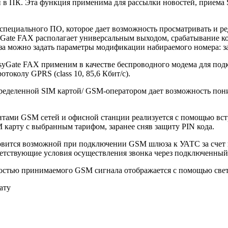
в ПК. Эта функция применима для рассылки новостей, приема S
пециального ПО, которое дает возможность просматривать и ре
ate FAX располагает универсальным выходом, срабатывание ко
а можно задать параметры модификации набираемого номера: за
te FAX применим в качестве беспроводного модема для подклю
токолу GPRS (class 10, 85,6 Кбит/с).
еделенной SIM картой/ GSM-оператором дает возможность пони
нтами GSM сетей и офисной станции реализуется с помощью вст
 карту с выбранным тарифом, заранее сняв защиту PIN кода.
вится возможной при подключении GSM шлюза к УАТС за счет на
етствующие условия осуществления звонка через подключенный
ностью принимаемого GSM сигнала отображается с помощью свет
ату