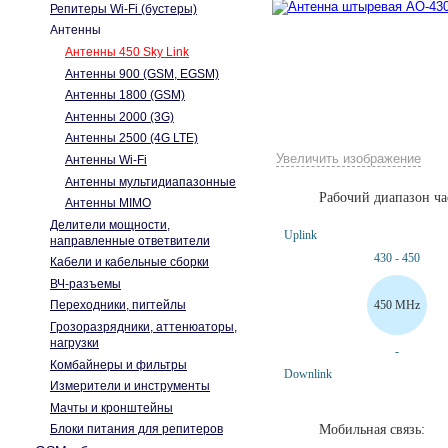
Репитеры Wi-Fi (бустеры)
Антенны
Антенны 450 Sky Link
Антенны 900 (GSM, EGSM)
Антенны 1800 (GSM)
Антенны 2000 (3G)
Антенны 2500 (4G LTE)
Увеличить изображение
Антенны Wi-Fi
Антенны мультидиапазонные
Антенна штыревая AO-430/
Рабочий диапазон ча
Антенны MIMO
Делители мощности,
Uplink
направленные ответвители
430 - 450
Кабели и кабельные сборки
ВЧ-разъемы
450 MHz
Переходники, пигтейлы
Грозоразрядники, аттенюаторы,
нагрузки
-
Комбайнеры и фильтры
Downlink
Измерители и инструменты
Мачты и кронштейны
Мобиль
Блоки питания для репитеров