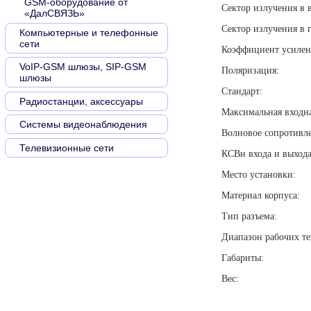
GSM-оборудование от
Сектор излучения в
«ДалСВЯЗЬ»
Сектор излучения в 
Компьютерные и телефонные
сети
Коэффици
VoIP-GSM шлюзы, SIP-GSM
Поля
шлюзы
Ста
Радиостанции, аксессуары
Максимальная
Системы видеонаблюдения
Волновое 
Телевизионные сети
КСВн входа и
Место 
Матери
Тип 
Диапазон ра
Габ
В