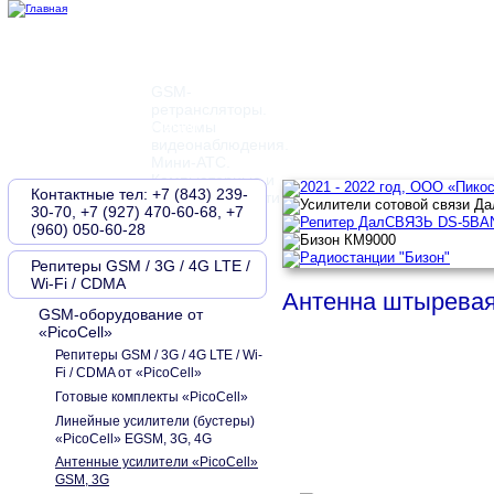
GSM-
ретрансляторы.
Главная
О компании
Контакты
Новости
Документы
Системы
видеонаблюдения.
Мини-АТС.
Компьютерные и
Контактные тел: +7 (843) 239-
телефонные сети
30-70, +7 (927) 470-60-68, +7
(960) 050-60-28
Репитеры GSM / 3G / 4G LTE /
Wi-Fi / CDMA
Антенна штыревая
GSM-оборудование от
«PicoCell»
Репитеры GSM / 3G / 4G LTE / Wi-
Fi / CDMA от «PicoCell»
Готовые комплекты «PicoCell»
Линейные усилители (бустеры)
«PicoCell» EGSM, 3G, 4G
Антенные усилители «PicoCell»
GSM, 3G