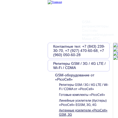
GSM-
ретрансляторы.
Главная
О компании
Контакты
Системы
видеонаблюдения.
Мини-АТС.
Компьютерные и
Контактные тел: +7 (843) 239-
телефонные сети
30-70, +7 (927) 470-60-68, +7
(960) 050-60-28
Репитеры GSM / 3G / 4G LTE /
Wi-Fi / CDMA
GSM-оборудование от
«PicoCell»
Репитеры GSM / 3G / 4G LTE / Wi-
Fi / CDMA от «PicoCell»
Готовые комплекты «PicoCell»
Линейные усилители (бустеры)
«PicoCell» EGSM, 3G, 4G
Антенные усилители «PicoCell»
GSM, 3G