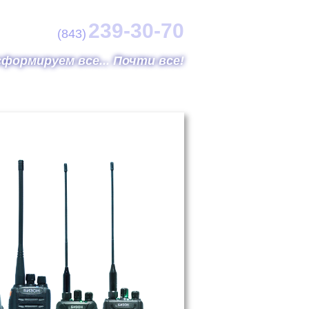
239-30-70
(843)
формируем все... Почти все!
Объекты
Фотогалерея