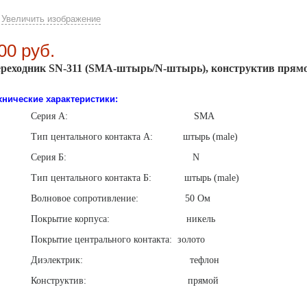
Увеличить изображение
Увеличить изображение
реходник SN-311
Переходник SN-311
00 руб.
реходник SN-311 (SMA-штырь/N-штырь), конструктив прямо
хнические характеристики:
Серия А:
SMA
Тип центального контакта А:
штырь (male)
Серия Б:
N
Тип центального контакта Б:
штырь (male)
Волновое сопротивление:
50 Ом
Покрытие корпуса:
никель
Покрытие центрального контакта:
золото
Диэлектрик:
тефлон
Конструктив:
прямой