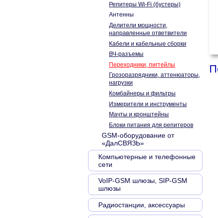
Репитеры Wi-Fi (бустеры)
Антенны
Делители мощности,
направленные ответвители
Кабели и кабельные сборки
ВЧ-разъемы
Переходники, пигтейлы
П
Грозоразрядники, аттенюаторы,
нагрузки
Комбайнеры и фильтры
Измерители и инструменты
Мачты и кронштейны
Блоки питания для репитеров
GSM-оборудование от
«ДалСВЯЗЬ»
Компьютерные и телефонные
сети
VoIP-GSM шлюзы, SIP-GSM
шлюзы
Радиостанции, аксессуары