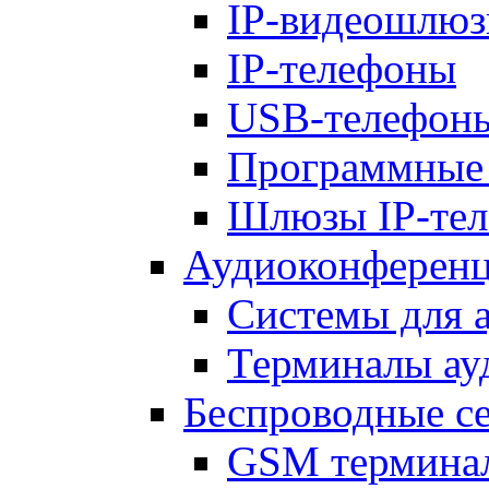
IP-видеошлю
IP-телефоны
USB-телефон
Программные
Шлюзы IP-те
Аудиоконференц
Системы для 
Терминалы ау
Беспроводные с
GSM термина